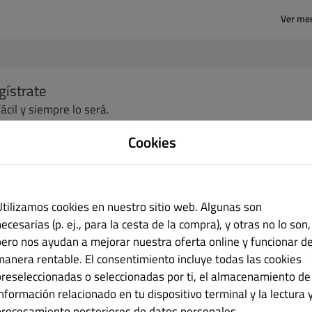
Ver me
gístrate
fácil y siempre lo será.
Cookies
bre
Apellido
cción de correo electrónico
Utilizamos cookies en nuestro sitio web. Algunas son
ecesarias (p. ej., para la cesta de la compra), y otras no lo son,
pero nos ayudan a mejorar nuestra oferta online y funcionar d
manera rentable. El consentimiento incluye todas las cookies
traseña
Confirmación de contraseña
preseleccionadas o seleccionadas por ti, el almacenamiento de
información relacionado en tu dispositivo terminal y la lectura 
procesamiento posteriores de datos personales.