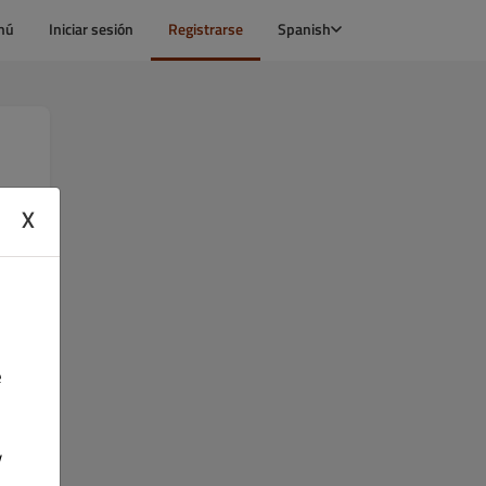
nú
Iniciar sesión
Registrarse
Spanish
X
e
y