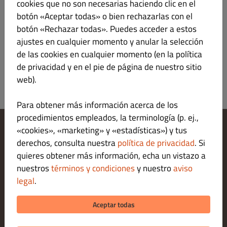
cookies que no son necesarias haciendo clic en el
SUPER
€ 15.90
botón «Aceptar todas» o bien rechazarlas con el
botón «Rechazar todas». Puedes acceder a estos
ajustes en cualquier momento y anular la selección
de las cookies en cualquier momento (en la política
de privacidad y en el pie de página de nuestro sitio
web).
Para obtener más información acerca de los
procedimientos empleados, la terminología (p. ej.,
«cookies», «marketing» y «estadísticas») y tus
Cambiar los ajustes de cookies
derechos, consulta nuestra
política de privacidad
. Si
Contáctanos
quieres obtener más información, echa un vistazo a
Política de privacidad
nuestros
términos y condiciones
y nuestro
aviso
Términos y condiciones
legal
.
Legal notice
MÉTODOS DE PAGO PARA RECOGIDAS
Aceptar todas