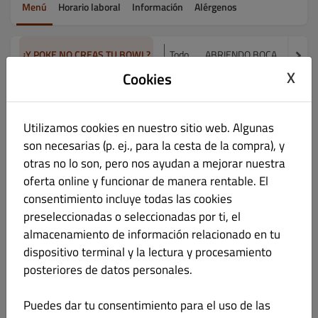
Menú
Horario laboral
Información
Alérgenos
¿Y POKE NO CREAS TU BOWL?
Todo
ABRIENDO BOCA
PARA 
X
Cookies
¿Y POKE NO CREAS TU BOWL?
Utilizamos cookies en nuestro sitio web. Algunas
LITTLE
son necesarias (p. ej., para la cesta de la compra), y
€ 8.90
otras no lo son, pero nos ayudan a mejorar nuestra
oferta online y funcionar de manera rentable. El
consentimiento incluye todas las cookies
preseleccionadas o seleccionadas por ti, el
almacenamiento de información relacionado en tu
NORMAL
€ 12.90
dispositivo terminal y la lectura y procesamiento
posteriores de datos personales.
Puedes dar tu consentimiento para el uso de las